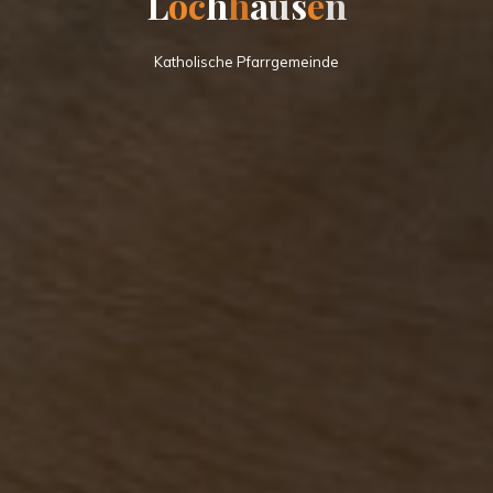
L
o
c
h
h
h
a
u
s
s
e
n
Katholische Pfarrgemeinde