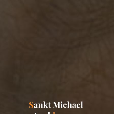
S
a
n
k
t
M
i
c
h
a
e
e
l