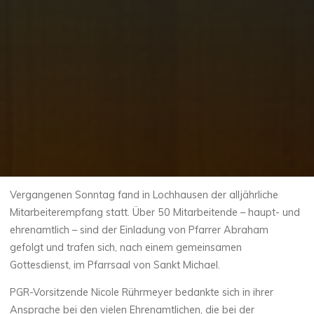
Vergangenen Sonntag fand in Lochhausen der alljährliche
Mitarbeiterempfang statt. Über 50 Mitarbeitende – haupt- und
ehrenamtlich – sind der Einladung von Pfarrer Abraham
gefolgt und trafen sich, nach einem gemeinsamen
Gottesdienst, im Pfarrsaal von Sankt Michael.
PGR-Vorsitzende Nicole Rührmeyer bedankte sich in ihrer
Ansprache bei den vielen Ehrenamtlichen, die bei der