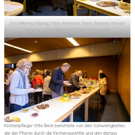
(v.li.) Waltraud Stangl, Pater Abraham, Dieter Stiening, Elfriede
Stiening, Hanni Wildmann, Helga Kuligot (v.li.)
Kirchenpfleger Otto Beck berichtete von den Schwierigkeiten,
die der Pfarrei durch die Kirchenaustritte und den daraus