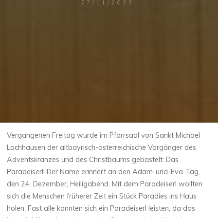
27/11/2023
Vergangenen Freitag wurde im Pfarrsaal von Sankt Michael
Lochhausen der altbayrisch-österreichische Vorgänger des
Adventskranzes und des Christbaums gebastelt: Das
Paradeiserl! Der Name erinnert an den Adam-und-Eva-Tag,
den 24. Dezember, Heiligabend. Mit dem Paradeiserl wollten
sich die Menschen früherer Zeit ein Stück Paradies ins Haus
holen. Fast alle konnten sich ein Paradeiserl leisten, da das