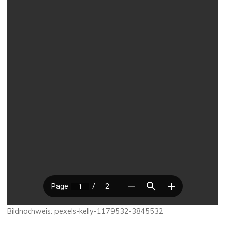
Bildnachweis: pexels-kelly-1179532-3845532