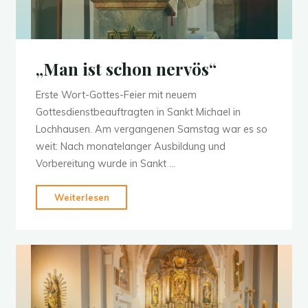
„Man ist schon nervös“
Erste Wort-Gottes-Feier mit neuem
Gottesdienstbeauftragten in Sankt Michael in
Lochhausen. Am vergangenen Samstag war es so
weit: Nach monatelanger Ausbildung und
Vorbereitung wurde in Sankt …
"„Man
Weiterlesen
ist
schon
nervös“"